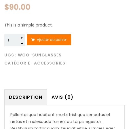
$
90.00
This is a simple product.
quantité
Ajouter au panier
de
Sunglasses
UGS :
WOO-SUNGLASSES
CATÉGORIE :
ACCESSORIES
DESCRIPTION
AVIS (0)
Pellentesque habitant morbi tristique senectus et
netus et malesuada fames ac turpis egestas.
Vestibulum tortor quam, feugiat vitae, ultricies eget,