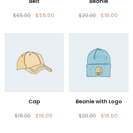
Belt
Beanie
Le
Le
Le
Le
$
55.00
$
18.00
$
65.00
$
20.00
prix
prix
prix
prix
initial
actuel
initial
actu
était :
est :
était :
est :
$65.00.
$55.00.
$20.00.
$18.0
Cap
Beanie with Logo
Le
Le
Le
Le
$
16.00
$
18.00
$
18.00
$
20.00
prix
prix
prix
prix
initial
actuel
initial
actu