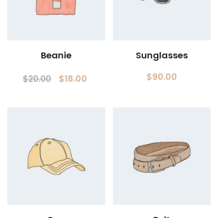
Beanie
Sunglasses
Le
Le
$
90.00
$
18.00
$
20.00
prix
prix
initial
actuel
était :
est :
$20.00.
$18.00.