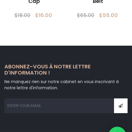
Cap
Belt
Le
Le
Le
Le
$
16.00
$
55.00
$
18.00
$
65.00
prix
prix
prix
prix
initial
actuel
initial
actu
était :
est :
était :
est :
$18.00.
$16.00.
$65.00.
$55.
ABONNEZ-VOUS À NOTRE LETTRE
D'INFORMATION !
Ne manquez rien sur notre cabinet en vous inscrivant à
notre lettre d'information.