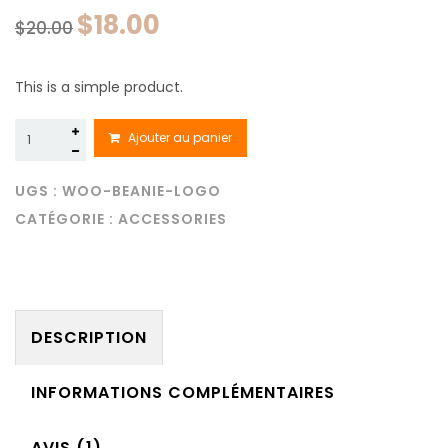
Le
Le
$
18.00
$
20.00
prix
prix
initial
actuel
était :
est :
This is a simple product.
$20.00.
$18.00.
quantité
Ajouter au panier
de
Beanie
with
UGS :
WOO-BEANIE-LOGO
Logo
CATÉGORIE :
ACCESSORIES
DESCRIPTION
INFORMATIONS COMPLÉMENTAIRES
AVIS (1)