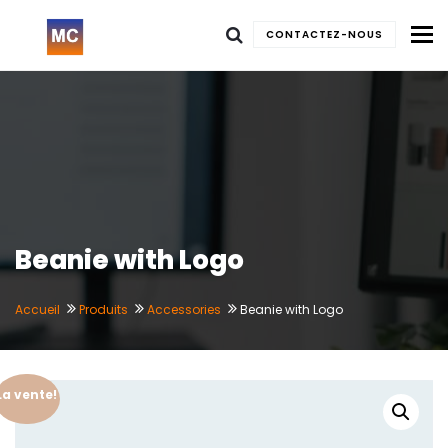
To
CONTACTEZ-NOUS
Beanie with Logo
Accueil
Produits
Accessories
Beanie with Logo
La vente!