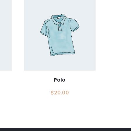
Polo
Plage
$
20.00
de
rix :
$15.00
à