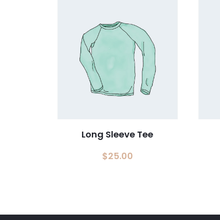
Long Sleeve Tee
$
25.00