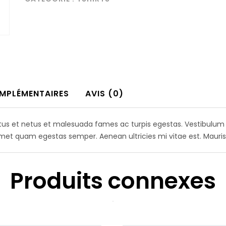
Logo
MPLÉMENTAIRES
AVIS (0)
tus et netus et malesuada fames ac turpis egestas. Vestibulum to
amet quam egestas semper. Aenean ultricies mi vitae est. Mauris 
Produits connexes