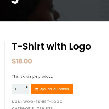
T-Shirt with Logo
$
18.00
This is a simple product.
quantité
Ajouter au panier
de
T-
Shirt
UGS :
WOO-TSHIRT-LOGO
with
CATÉGORIE :
TSHIRTS