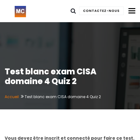
To
CONTACTEZ-NOUS
Test blanc exam CISA
domaine 4 Quiz 2
Accueil
Test blanc exam CISA domaine 4 Quiz 2
Vous devez être inscrit et connecté pour faire ce test.