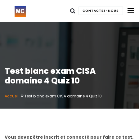
To
CONTACTEZ-NOUS
Test blanc exam CISA
domaine 4 Quiz 10
Accueil
Test blanc exam CISA domaine 4 Quiz 10
Vous devez être inscrit et connecté pour faire ce test.