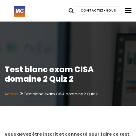
To
CONTACTEZ-NOUS
Test blanc exam CISA
domaine 2 Quiz 2
Accueil
Test blanc exam CISA domaine 2 Quiz 2
Vous devez être inscrit et connecté pour faire ce test.