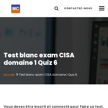
To
CONTACTEZ-NOUS
Test blanc exam CISA
domaine 1 Quiz 6
Accueil
Test blanc exam CISA domaine 1 Quiz 6
Vous devez être inscrit et connecté pour faire ce test.