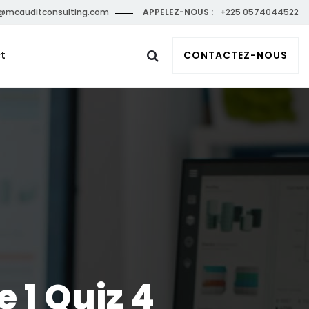
@mcauditconsulting.com
APPELEZ-NOUS :
+225 0574044522
t
CONTACTEZ-NOUS
 1 Quiz 4